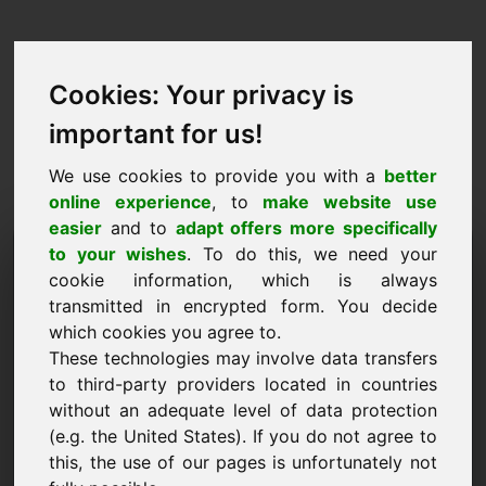
Cookies: Your privacy is
important for us!
We use cookies to provide you with a
better
online experience
, to
make website use
easier
and to
adapt offers more specifically
Domain vásárlási kérelem:
to your wishes
. To do this, we need your
cookie information, which is always
fcj.eu
transmitted in encrypted form. You decide
which cookies you agree to.
Szeretném megvásárolni a fcj.eu domaint 1500
These technologies may involve data transfers
euróért ÁFA nélkül.
to third-party providers located in countries
Név, cég
without an adequate level of data protection
(e.g. the United States). If you do not agree to
this, the use of our pages is unfortunately not
E-mail