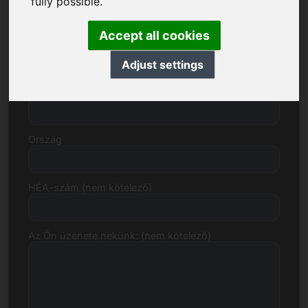
fully possible.
Accept all cookies
Utca, házszám
Adjust settings
Irányítószám, város
Ország
HÉA-szám (nem kötelező)
Az Ön üzenete nekünk: (nem kötelező)