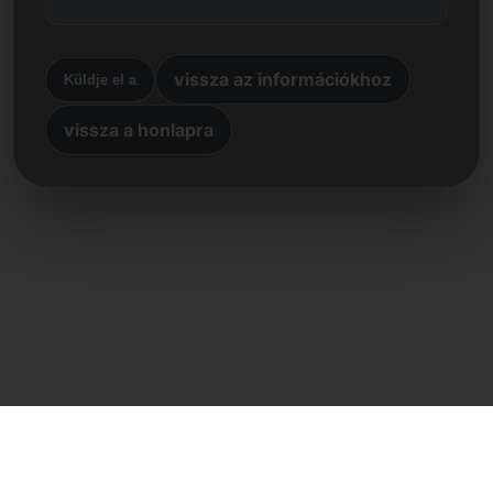
vissza az információkhoz
Küldje el a
vissza a honlapra
Közvetlen kapcsolat